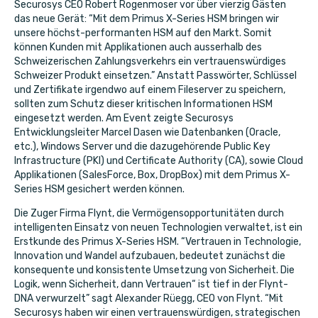
Securosys CEO Robert Rogenmoser vor über vierzig Gästen
das neue Gerät: “Mit dem Primus X-Series HSM bringen wir
unsere höchst-performanten HSM auf den Markt. Somit
können Kunden mit Applikationen auch ausserhalb des
Schweizerischen Zahlungsverkehrs ein vertrauenswürdiges
Schweizer Produkt einsetzen.” Anstatt Passwörter, Schlüssel
und Zertifikate irgendwo auf einem Fileserver zu speichern,
sollten zum Schutz dieser kritischen Informationen HSM
eingesetzt werden. Am Event zeigte Securosys
Entwicklungsleiter Marcel Dasen wie Datenbanken (Oracle,
etc.), Windows Server und die dazugehörende Public Key
Infrastructure (PKI) und Certificate Authority (CA), sowie Cloud
Applikationen (SalesForce, Box, DropBox) mit dem Primus X-
Series HSM gesichert werden können.
Die Zuger Firma Flynt, die Vermögensopportunitäten durch
intelligenten Einsatz von neuen Technologien verwaltet, ist ein
Erstkunde des Primus X-Series HSM. “Vertrauen in Technologie,
Innovation und Wandel aufzubauen, bedeutet zunächst die
konsequente und konsistente Umsetzung von Sicherheit. Die
Logik, wenn Sicherheit, dann Vertrauen“ ist tief in der Flynt-
DNA verwurzelt” sagt Alexander Rüegg, CEO von Flynt. “Mit
Securosys haben wir einen vertrauenswürdigen, strategischen